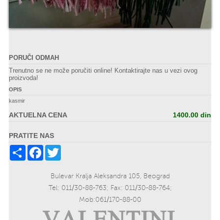
PORUČI ODMAH
Trenutno se ne može poručiti online! Kontaktirajte nas u vezi ovog
proizvoda!
OPIS
kasmir
AKTUELNA CENA
1400.00 din
PRATITE NAS
Share
Facebook
Twitter
Bulevar Kralja Aleksandra 105, Beograd
Tel: 011/30-88-763; Fax: 011/30-88-764;
Mob:061/170-88-00