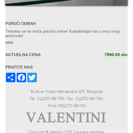
PORUČI ODMAH
Trenutno se ne može poručiti online! Kontaktirajte nas u vezi ovog
proizvoda!
OPIS
AKTUELNA CENA
7990.00 din
PRATITE NAS
Share
Facebook
Twitter
Bulevar Kralja Aleksandra 105, Beograd
Tel: 011/30-88-763; Fax: 011/30-88-764;
Mob:061/170-88-00
Copyright © Valentini 2018. Sva prava zadržana.